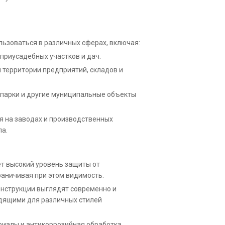
льзоваться в различных сферах, включая:
приусадебных участков и дач.
 территории предприятий, складов и
 парки и другие муниципальные объекты
 на заводах и производственных
па.
ет высокий уровень защиты от
раничивая при этом видимость.
онструкции выглядят современно и
одящими для различных стилей
иалы и антикоррозийная обработка