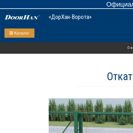
Официал
«ДорХан-Ворота»
Каталог
О к
Откат