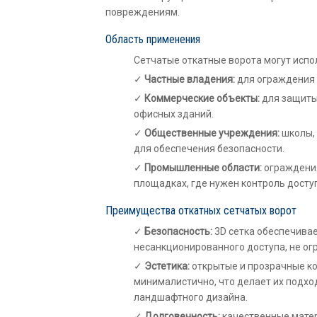
повреждениям.
Область применения
Сетчатые откатные ворота могут испо
Частные владения:
для ограждения 
Коммерческие объекты:
для защиты
офисных зданий.
Общественные учреждения:
школы,
для обеспечения безопасности.
Промышленные области:
ограждения
площадках, где нужен контроль досту
Преимущества откатных сетчатых ворот
Безопасность:
3D сетка обеспечива
несанкционированного доступа, не ог
Эстетика:
открытые и прозрачные к
минималистично, что делает их подх
ландшафтного дизайна.
Долговечность:
качественные матер