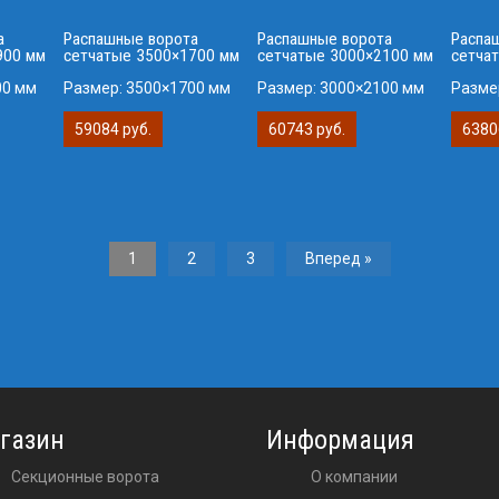
а
Распашные ворота
Распашные ворота
Распа
900 мм
сетчатые 3500×1700 мм
сетчатые 3000×2100 мм
сетча
00 мм
Размер:
3500×1700 мм
Размер:
3000×2100 мм
Разме
59084 руб.
60743 руб.
6380
1
2
3
Вперед »
газин
Информация
Секционные ворота
О компании