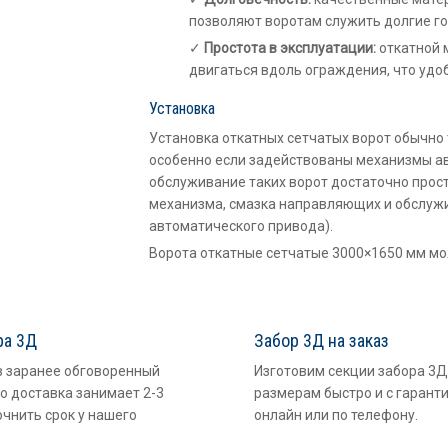
позволяют воротам служить долгие г
Простота в эксплуатации:
откатной 
двигаться вдоль ограждения, что удоб
Установка
Установка откатных сетчатых ворот обычно
особенно если задействованы механизмы а
обслуживание таких ворот достаточно прос
механизма, смазка направляющих и обслужи
автоматического привода).
Ворота откатные сетчатые 3000×1650 мм мо
ра 3Д
Забор 3Д на заказ
в заранее обговоренный
Изготовим секции забора 3Д
о доставка занимает 2-3
размерам быстро и с гарант
очнить срок у нашего
онлайн или по телефону.