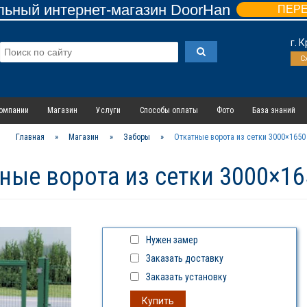
ьный интернет-магазин DoorHan
ПЕР
г. 
С
омпании
Магазин
Услуги
Способы оплаты
Фото
База знаний
Главная
»
Магазин
»
Заборы
»
Откатные ворота из сетки 3000×1650
ные ворота из сетки 3000×1
Нужен замер
Заказать доставку
Заказать установку
Купить