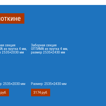
поткине
ная секция
Заборная секция
 из прутка 4 мм,
ОПТИМА из прутка 4 мм,
р 2535×2030 мм
размер 2535×2430 мм
р:
2535×2030 мм
Размер:
2535×2430 мм
 руб.
3174 руб.