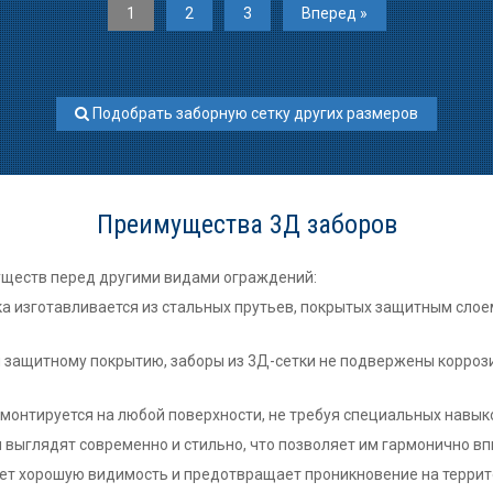
1
2
3
Вперед »
Подобрать заборную сетку других размеров
Преимущества 3Д заборов
уществ перед другими видами ограждений:
ка изготавливается из стальных прутьев, покрытых защитным слое
я защитному покрытию, заборы из 3Д-сетки не подвержены корроз
о монтируется на любой поверхности, не требуя специальных навык
и выглядят современно и стильно, что позволяет им гармонично в
ает хорошую видимость и предотвращает проникновение на терри