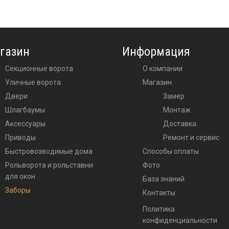
газин
Информация
Секционные ворота
О компании
Уличные ворота
Магазин
двери
Замер
шлагбаумы
Монтаж
аксессуары
Доставка
приводы
Ремонт и сервис
Быстровозводимые дома
Способы оплаты
Рольворота и рольставни
Фото
для окон
База знаний
Заборы
Контакты
Политика
конфиденциальности