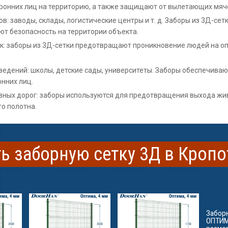
онних лиц на территорию, а также защищают от вылетающих мяче
 заводы, склады, логистические центры и т. д. Заборы из 3Д-се
ют безопасность на территории объекта.
: заборы из 3Д-сетки предотвращают проникновение людей на о
ведений: школы, детские сады, университеты. Заборы обеспечива
нних лиц.
ных дорог: заборы используются для предотвращения выхода жив
о полотна.
ь заборную сетку 3Д в Кроп
Забор
ОПТИМА