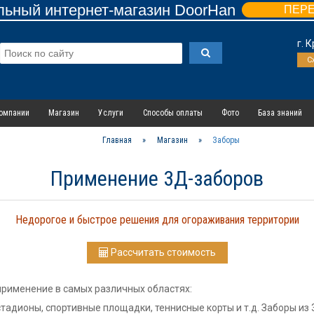
ьный интернет-магазин DoorHan
ПЕР
г. 
С
омпании
Магазин
Услуги
Способы оплаты
Фото
База знаний
Главная
»
Магазин
»
Заборы
Применение 3Д-заборов
Недорогое и быстрое решения для огораживания территории
Рассчитать стоимость
применение в самых различных областях:
тадионы, спортивные площадки, теннисные корты и т.д. Заборы из