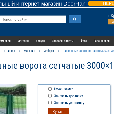
ьный интернет-магазин DoorHan
ПЕР
г. 
С
омпании
Магазин
Услуги
Способы оплаты
Фото
База знаний
Главная
»
Магазин
»
Заборы
»
Распашные ворота сетчатые 3000×190
ные ворота сетчатые 3000×
Нужен замер
Заказать доставку
Заказать установку
Купить