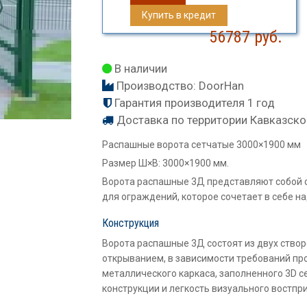
Купить в кредит
56787
руб.
В наличии
Производство:
DoorHan
Гарантия производителя 1 год
Доставка по территории Кавказско
Распашные ворота сетчатые 3000×1900 мм
Размер Ш×В: 3000×1900 мм.
Ворота распашные 3Д представляют собой 
для ограждений, которое сочетает в себе на
Конструкция
Ворота распашные 3Д состоят из двух ство
открыванием, в зависимости требований пр
металлического каркаса, заполненного 3D с
конструкции и легкость визуального востпр