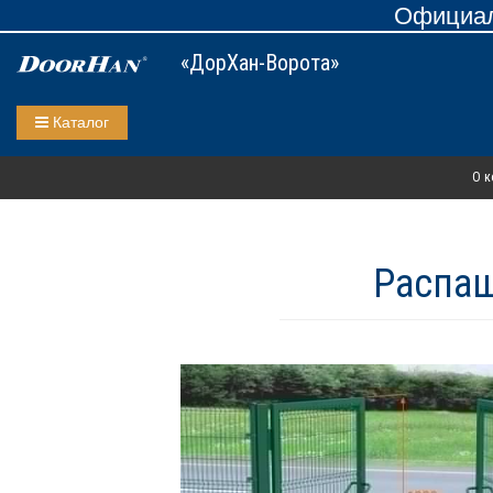
Официал
«ДорХан-Ворота»
Каталог
О к
Распаш