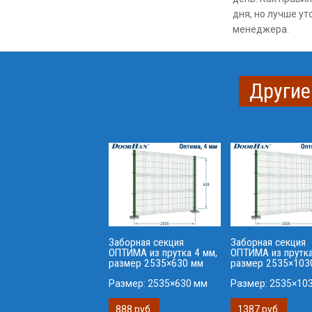
дня, но лучше ут
менеджера.
Другие
Заборная секция
Заборная секция
ОПТИМА из прутка 4 мм,
ОПТИМА из прутка
размер 2535×630 мм
размер 2535×103
Размер:
2535×630 мм
Размер:
2535×10
888 руб.
1387 руб.