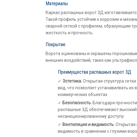
Материалы
Каркас распашных ворот 3Д изготавливаетс
Такой профиль устойчив к коррозии и меха
сварной сеткой с профилем, образующим тр
жесткость и прочность.
Покрытие
Ворота оцинкованы и окрашены порошковым
внешних воздействий, таких как ультрафиоле
Преимущества распашных ворот 3Д
Эстетика.
Открытая структура сетки
вид, что позволяет устанавилвать их 
коммерческих объектах.
Безопасность.
Благодаря прочности 
распашные 3Д обеспечивают высокий 
несанкционированному доступу.
Вентиляция и видимость.
Открытая 
видимость в сравнении с глухими ворот