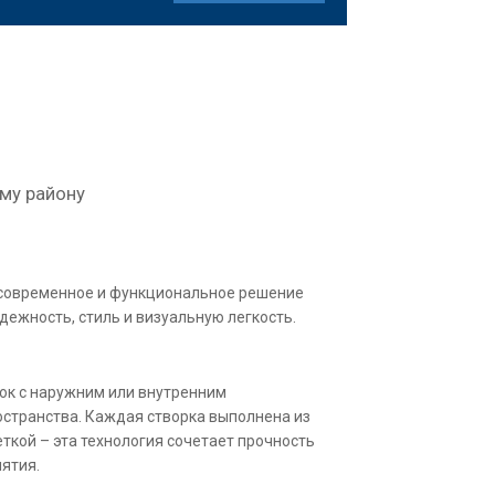
му району
современное и функциональное решение
дежность, стиль и визуальную легкость.
рок с наружним или внутренним
остранства. Каждая створка выполнена из
еткой – эта технология сочетает прочность
иятия.