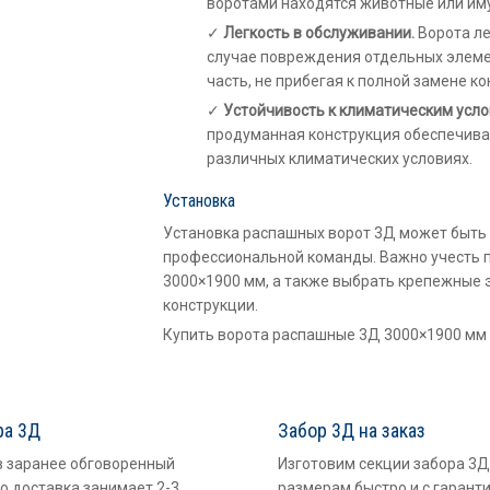
воротами находятся животные или им
Легкость в обслуживании.
Ворота ле
случае повреждения отдельных элеме
часть, не прибегая к полной замене ко
Устойчивость к климатическим усло
продуманная конструкция обеспечива
различных климатических условиях.
Установка
Установка распашных ворот 3Д может быть
профессиональной команды. Важно учесть 
3000×1900 мм, а также выбрать крепежные 
конструкции.
Купить ворота распашные 3Д 3000×1900 мм
ра 3Д
Забор 3Д на заказ
в заранее обговоренный
Изготовим секции забора 3Д
о доставка занимает 2-3
размерам быстро и с гарант