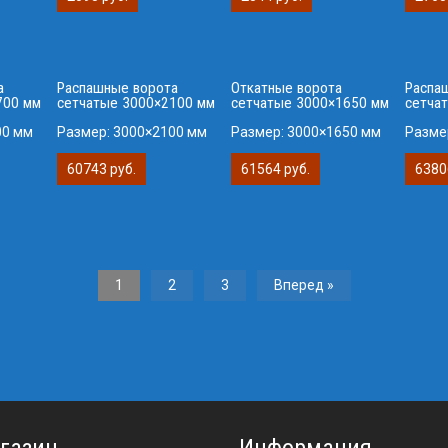
а
Распашные ворота
Откатные ворота
Распа
700 мм
сетчатые 3000×2100 мм
сетчатые 3000×1650 мм
сетча
00 мм
Размер:
3000×2100 мм
Размер:
3000×1650 мм
Разме
60743 руб.
61564 руб.
6380
1
2
3
Вперед »