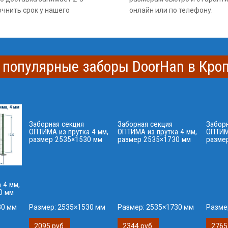
очнить срок у нашего
онлайн или по телефону.
 популярные заборы DoorHan в Кро
Заборная секция
Заборная секция
Забор
ОПТИМА из прутка 4 мм,
ОПТИМА из прутка 4 мм,
ОПТИМА
размер 2535×1530 мм
размер 2535×1730 мм
разме
 4 мм,
0 мм
30 мм
Размер:
2535×1530 мм
Размер:
2535×1730 мм
Разме
2095 руб.
2344 руб.
2765