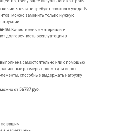
ущество, требующее визуального контроля.
гко чистятся и не требуют сложного ухода. В
нтов, можно заменить только нужную
нструкции.
виям.
Качественные материалы и
ют долговечность эксплуатации в
 выполнена самостоятельно или с помощью
правильные размеры проема для ворот
элементы, способные выдержать нагрузку
 можно от
56787
руб.
 по вашим
ией. Расчет цены