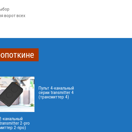
выбор
я ворот всех
ропоткине
Пульт 4-канальный
серии transmitter 4
(трансмиттер 4)
2-канальный
transmitter 2-pro
миттер 2-про)