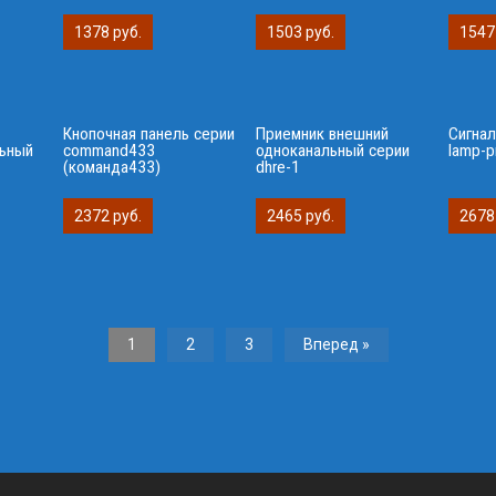
1378 руб.
1503 руб.
1547
Кнопочная панель серии
Приемник внешний
Сигнал
льный
сommand433
одноканальный серии
lamp-p
(команда433)
dhre-1
2372 руб.
2465 руб.
2678
1
2
3
Вперед »