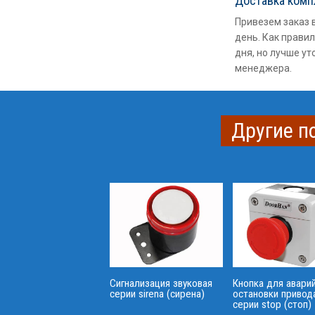
Доставка ком
Привезем заказ 
день. Как правил
дня, но лучше ут
менеджера.
Другие п
Кнопка для авари
Сигнализация звуковая
остановки привод
серии sirena (сирена)
серии stop (стоп)