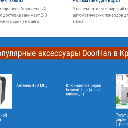
плектующих
Автоматика для ворот
в заранее обговоренный
В нашем каталоге широкий 
о доставка занимает 2-3
автоматических приводов дл
очнить срок у нашего
типов.
опулярные аксессуары DoorHan в К
Антенна 433 МГц
Ключ-кнопка серии
keyswitch_n (ключ-
кнопка_н)
йной
Пульт 
а
серии 
(транс