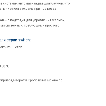
в системах автоматизации шлагбаумов, что
ать их с поста охраны при подъезде
ально подходит для управления жалюзи,
ими системами, требующими простого
ля серии switch:
закрыть – стоп
+50 °С
опривода ворот в Кропоткине можно по