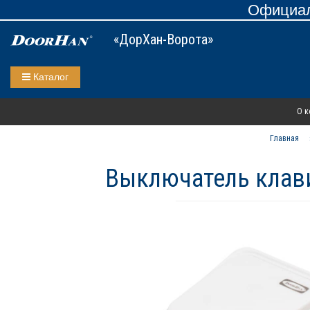
Официал
«ДорХан-Ворота»
Каталог
О к
Главная
Выключатель клави