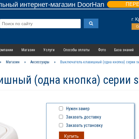
ьный интернет-магазин DoorHan
ПЕР
г. 
С
омпании
Магазин
Услуги
Способы оплаты
Фото
База знаний
»
Магазин
»
Аксессуары
»
Выключатель клавишный (одна кнопка) серии s
шный (одна кнопка) серии s
Нужен замер
Заказать доставку
Заказать установку
Купить